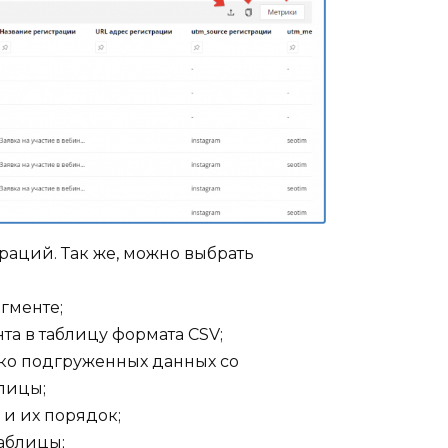
раций. Так же, можно выбрать
гменте;
а в таблицу формата CSV;
ко подгруженных данных со
блицы;
и их порядок;
аблицы;